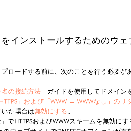
明書をインストールするためのウ
ップロードする前に、次のことを行う必要が
ン名の接続方法
」ガイドを使用してドメイン
→ HTTPS」および「WWW → WWWなし」の
て
いた場合は
無効にする
。
ts.txt」でHTTPSおよびWWWスキームを無効に