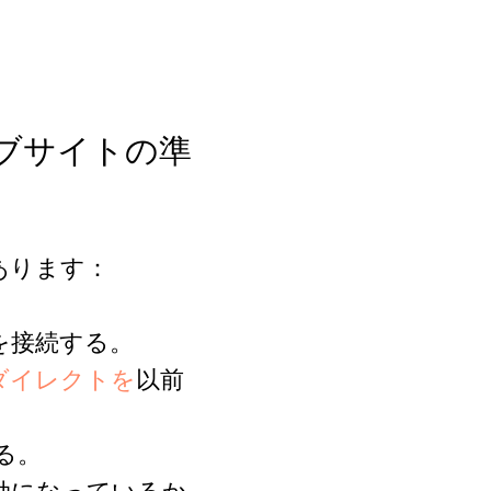
ェブサイトの準
あります：
を接続する。
リダイレクトを
以前
する。