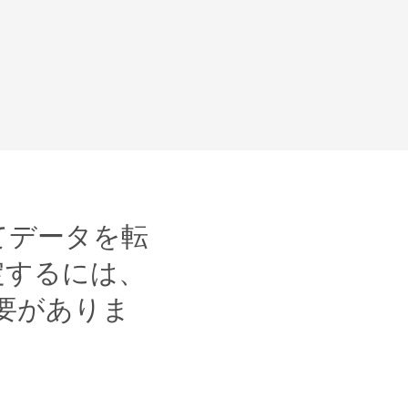
してデータを転
定するには、
要がありま