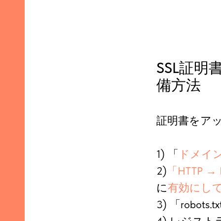
SSL証
備方法
証明書をア
1) 「
ドメイ
2)
「HTTP 
に
有効にし
3) 「robo