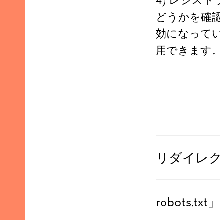
4) レジス
どうかを確
効になって
用できます
リダイレ
robots