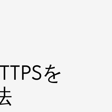
TPSを
法