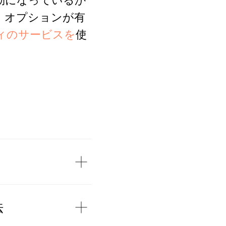
有効になっているか
。オプションが有
ィのサービスを
使
法